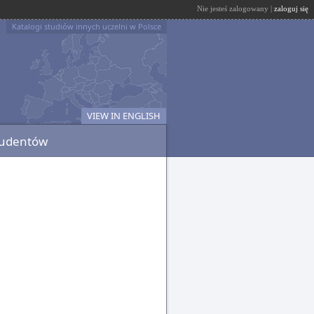
Nie jesteś zalogowany |
zaloguj się
Katalogi studiów innych uczelni w Polsce
VIEW IN ENGLISH
tudentów