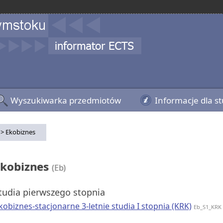
Wyszukiwarka przedmiotów
Informacje dla s
> Ekobiznes
Ekobiznes
(Eb)
tudia pierwszego stopnia
kobiznes-stacjonarne 3-letnie studia I stopnia (KRK)
Eb_S1_KRK