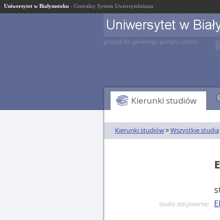
Uniwersytet w Białymstoku
- Centralny System Uwierzytelniania
przejdź do głównego portalu uczelni
Kierunki studiów
Kierunki studiów
>
Wszystkie studia
s
E
studia stacjonarne: