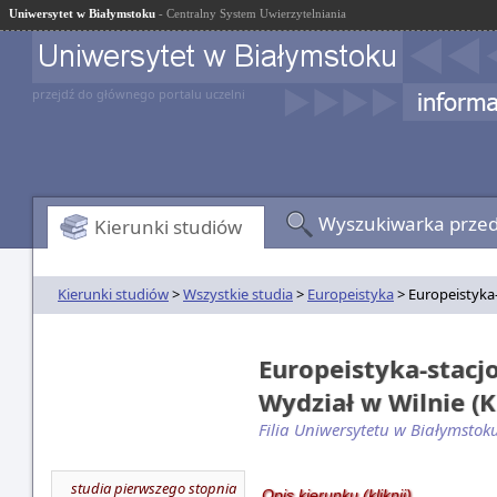
Uniwersytet w Białymstoku
- Centralny System Uwierzytelniania
przejdź do głównego portalu uczelni
Wyszukiwarka prze
Kierunki studiów
Kierunki studiów
>
Wszystkie studia
>
Europeistyka
> Europeistyka-
Europeistyka-stacjo
Wydział w Wilnie (
Filia Uniwersytetu w Białymstok
studia pierwszego stopnia
Opis kierunku (kliknij)