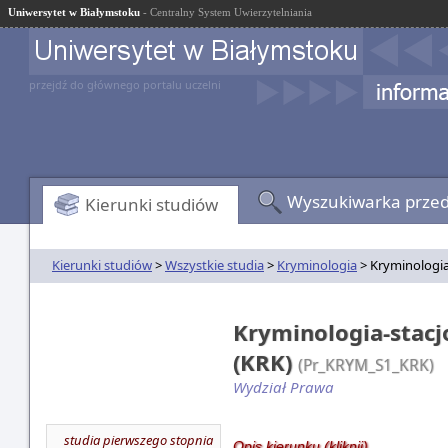
Uniwersytet w Białymstoku
- Centralny System Uwierzytelniania
przejdź do głównego portalu uczelni
Wyszukiwarka prze
Kierunki studiów
Kierunki studiów
>
Wszystkie studia
>
Kryminologia
> Kryminologia-
Kryminologia-stacjo
(KRK)
(Pr_KRYM_S1_KRK)
Wydział Prawa
studia pierwszego stopnia
Opis kierunku (kliknij)