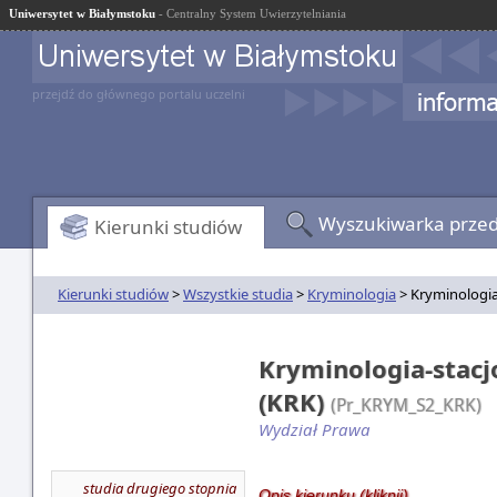
Uniwersytet w Białymstoku
- Centralny System Uwierzytelniania
przejdź do głównego portalu uczelni
Wyszukiwarka prze
Kierunki studiów
Kierunki studiów
>
Wszystkie studia
>
Kryminologia
> Kryminologia-
Kryminologia-stacjo
(KRK)
(Pr_KRYM_S2_KRK)
Wydział Prawa
studia drugiego stopnia
Opis kierunku (kliknij)