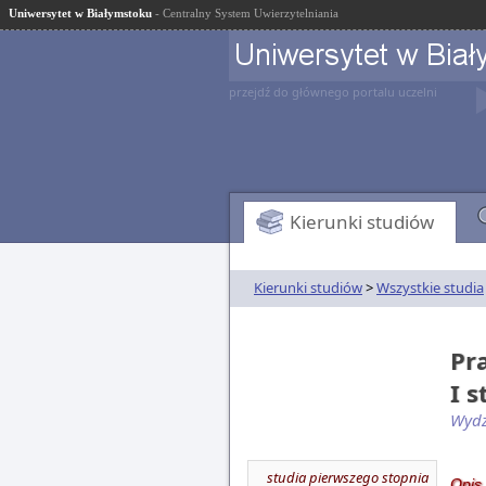
Uniwersytet w Białymstoku
- Centralny System Uwierzytelniania
przejdź do głównego portalu uczelni
Kierunki studiów
Kierunki studiów
>
Wszystkie studia
Pr
I 
Wydz
studia pierwszego stopnia
Opis 