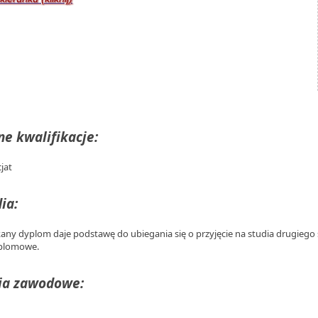
e kwalifikacje:
jat
ia:
any dyplom daje podstawę do ubiegania się o przyjęcie na studia drugiego s
plomowe.
ia zawodowe: