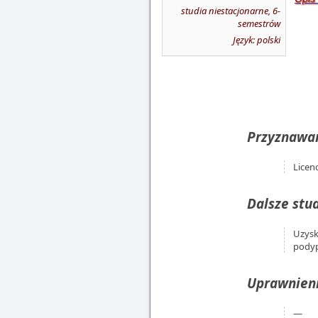
studia niestacjonarne, 6-
semestrów
Język: polski
Przyznawan
Licenc
Dalsze stud
Uzysk
pody
Uprawnien
―