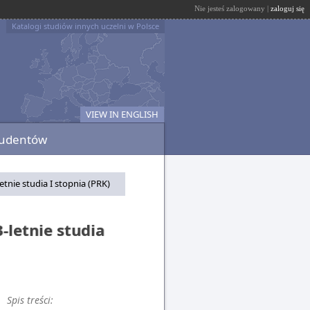
Nie jesteś zalogowany |
zaloguj się
Katalogi studiów innych uczelni w Polsce
VIEW IN ENGLISH
tudentów
etnie studia I stopnia (PRK)
-letnie studia
Spis treści: