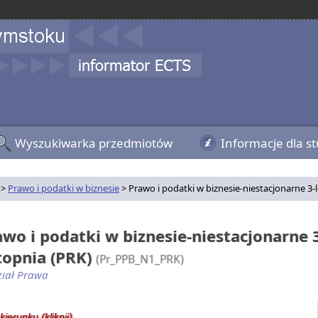
Wyszukiwarka przedmiotów
Informacje dla s
>
Prawo i podatki w biznesie
> Prawo i podatki w biznesie-niestacjonarne 3-l
awo i podatki w biznesie-niestacjonarne 3
stopnia (PRK)
(Pr_PPB_N1_PRK)
iał Prawa
kierunku (kliknij)