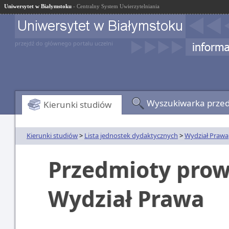
Uniwersytet w Białymstoku
- Centralny System Uwierzytelniania
przejdź do głównego portalu uczelni
Wyszukiwarka prze
Kierunki studiów
Kierunki studiów
>
Lista jednostek dydaktycznych
>
Wydział Prawa
Przedmioty prow
Wydział Prawa