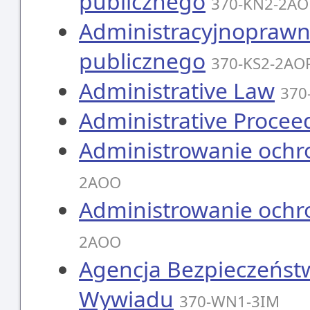
publicznego
370-KN2-2AO
Administracyjnoprawn
publicznego
370-KS2-2AO
Administrative Law
370
Administrative Procee
Administrowanie ochro
2AOO
Administrowanie ochro
2AOO
Agencja Bezpieczeńst
Wywiadu
370-WN1-3IM